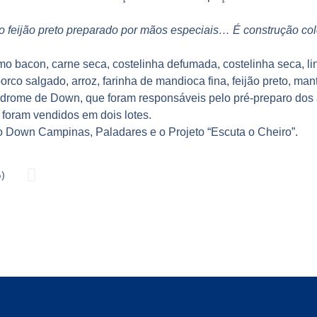
do feijão preto preparado por mãos especiais… É construção col
o bacon, carne seca, costelinha defumada, costelinha seca, lin
rco salgado, arroz, farinha de mandioca fina, feijão preto, mant
ndrome de Down, que foram responsáveis pelo pré-preparo dos a
foram vendidos em dois lotes.
ano Down Campinas
,
Paladares
e o
Projeto “Escuta o Cheiro”
.